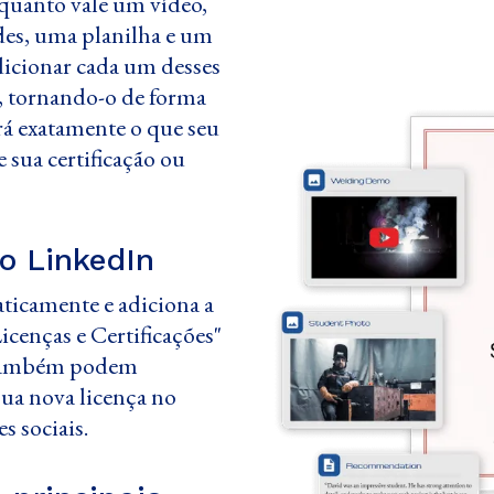
quanto vale um vídeo,
es, uma planilha e um
icionar cada um desses
ça, tornando-o de forma
á exatamente o que seu
e sua certificação ou
o LinkedIn
icamente e adiciona a
icenças e Certificações"
s também podem
sua nova licença no
s sociais.