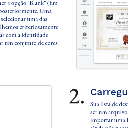
her a opção "Blank" (Em
n posteriormente. Uma
é selecionar uma das
olhemos criteriosamente
nar com a identidade
zar um conjunto de cores
2.
Carregu
Sua lista de de
ser um arquivo
importar uma P
ainda não possu