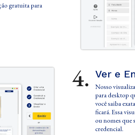
ção gratuita para
4.
Ver e Em
Nosso visualiza
para desktop q
você saiba exat
ficará. Essa vi
ou nomes que s
credencial.