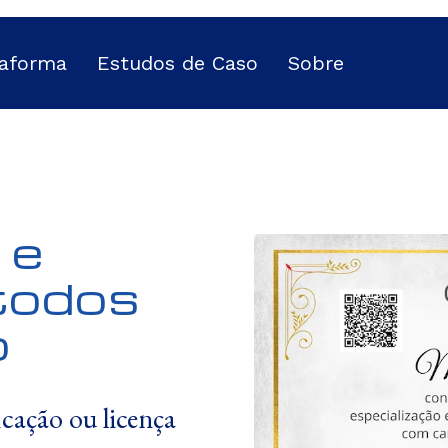
taforma
Estudos de Caso
Sobre
 e
 todos
o
icação ou licença