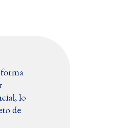
a forma
r
cial, lo
eto de