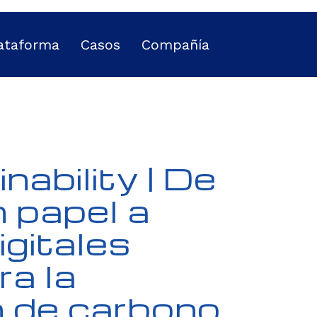
ataforma
Casos
Compañía
ability | De
n papel a
igitales
ra la
 de carbono