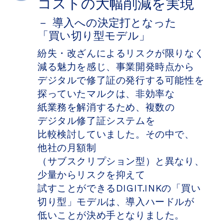
コストの​大幅削減を​実現
－ 導入への​決定打と​なった​
「買い​切り型モデル」
紛失・​​改ざんに​​よる​​リスクが​​限りなく​​
減る​​魅力を​​感じ、​​事業開発時点から​​
デジタルで​​修了証の​​発行する​​​可能性を​​
探っていた​​マルクは、​​非効率な​​
紙業務を​​解消する​​ため、​​複数の​​
デジタル修了証システムを​​
比較検討していました。​​その​​中で、​​
他社の​​月額制​​
（サブスクリプション型）と​​異なり、​​
少量から​​リスクを​​抑えて​​
試すことができる​​DIGIT.INKの​​​「買い​​
切り型」​​モデルは、​​導入ハードルが​​
低いことが​​決め手と​​なりました。