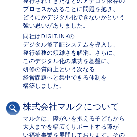
発行されてきたなどの​アナログ依存の​
プロセスが​ある​ことに​問題を​抱き、​
どうにか​デジタル化できないかと​いう​
強い​思いが​ありました。
同社は​DIGIT.INKの​
デジタル修了証システムを​導入し、​
発行業務の​煩雑さを​解消。​さらに、​
この​デジタル化の​成功を​基盤に、​
研修の​質向上と​いう​次なる​
経営課題へと​集中できる​体制を​
構築しました。
株式会社マルクについて
マルクは、​障が​いを​抱える​子どもから​
大人までを​幅広く​サポートする​障が​
い福祉事業を​展開しております。​その​