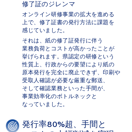
修了証の​ジレンマ
オンライン研修事業の​拡大を​進める​
上で、​修了証書の​発行方​法に​課題を​
感じていました。
それは、​紙の​修了証発行に​伴う​
業務負荷と​コストが​高かった​ことが​
挙げられます。​県認定の​研修と​いう​
性質上、​行政からの​要望に​より​紙の​
原本発行を​完全に​廃止できず、​印刷や​
受取人確認が​必要な​厳重な​郵送、​
そして​確認業務と​いった​手間が、​
事業効率化の​ボトルネックと​
なっていました。
発行率80%超、​手間と​