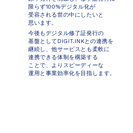
限らず100%デジタル化が​
受容される​世の​中に​したいと​
思います。
今後も​デジタル修了証発行の​
基盤と​して​DIGIT.INKとの​連携を​
継続し、​他サービスとも​柔軟に​
連携できる​体制を​構築する​
ことで、​より​スピーディーな​
運用と​事業効率化を​目指します。