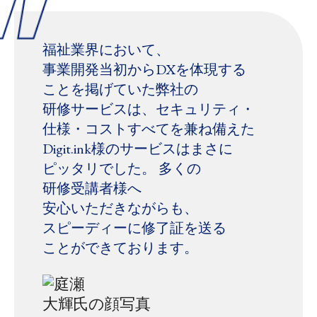
福祉業界に​おいて、​
事業開発当初から​DXを​体現する​
ことを​掲げていた​弊社の​
研修サービスは、​セキュリティ・
仕様・コストすべてを​兼ね備えた​
Digit.ink様の​サービスは​まさに​
ピッタリでした。​ 多くの​
研修受講者様へ​
安心いただきながらも、​
スピーディーに​修了証を​送る​
ことができております。