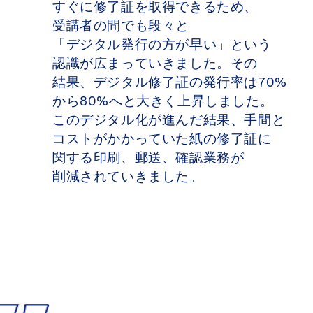
すぐに​修了証を​取得できる​ため、​
受講者の​間でも​段々と​
「デジタル発行の​方が​早い」と​いう​
認識が​広まっていきました。​その​
結果、​デジタル修了証の​発行率は​70%
から​80%へと​大きく​上昇しました。​
この​デジタル化が​進んだ​結果、​手間と​
コストが​かかっていた​紙の​修了証に​
関する​印刷、​郵送、​確認業務が​
削減されていきました。