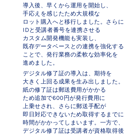
導入後、​​早くから​​運用を​​開始し、​​
手応えを​​感じた​​ため大規模な​​
ロット購入へと​​移行しました。​​さらに​​
IDと​​受講者番号を​​連携させる​​
カスタム開発機能も​​実装し、​​
既存データベースとの​​連携を​​強化する​​
ことで、​​発行業務の​​柔軟な​​効率化を​​
進めました。
デジタル修了証の​導入は、​期待を​
大きく​上回る​成果を​生み出しました。​
紙の​修了証は​郵送費用が​かかる​
ため追加で​600円が​発行費用に​
上乗せされ、​さらに​郵送手配が​
即日対応できないため取得するまでに​
時間が​かかってしまいます。​一方で、​
デジタル修了証は​受講者が​資格取得後​