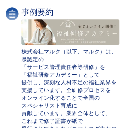
事例要約
株式会社マルク​（以下、​マルク）は、​
県認定の​
「サービス管理責任者等研修」を​
「福祉研修アカデミー」と​して​
提供し、​深刻な​人材不足の​福祉業界を​
支援しています。​全研​修プロセスを​
オンライン化する​ことで​全国の​
スペシャリスト育成に​
貢献しています。​業界全体と​して、​
これまで​修了証書が​紙で​