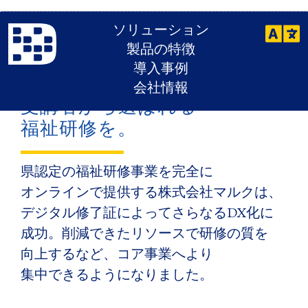
ソリューション
導入事例
製品の特徴
公的資格の​修了証発行までを​
導入事例
オンラインで​完結。​
会社情報
受講者から​選ばれる​
福祉研修を。
県認定の​福祉研修事業を​完全に​
オンラインで​提供する​株式会社マルクは、​
デジタル修了証に​よってさらなる​DX化に​
成功。​削減できたリソースで​研修の​質を​
向上するなど、​コア事業へより​
集中できるようになりました。