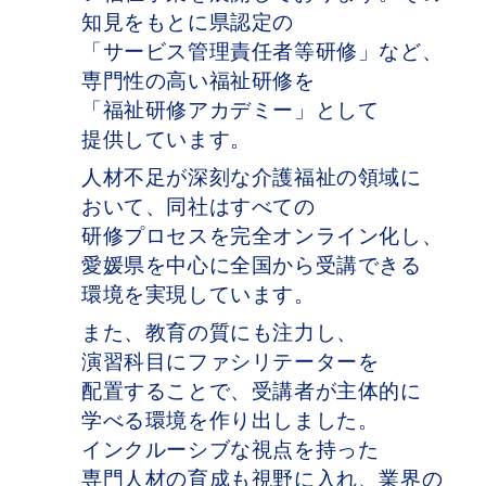
知見を​もとに​県認定の​
「サービス管理責任者等研修」など、​
専門性の​高い​福祉研修を​
「福祉研修アカデミー」と​して​
提供しています。
人材不足が​深刻な​介護福祉の​領域に​
おいて、
​同社は​すべての​
研修プロセスを​完全オンライン化
し、​
愛媛県を​中心に​全国から​受講できる​
環境を​実現しています。
また、​教育の​質にも​注力し、​
演習科目に​ファシリテーターを​
配置する​ことで、​受講者が​主体的に​
学べる​環境を​作り出しました。​
インクルーシブな​視点を​持った​
専門人材の​育成も​視野に​入れ、​業界の​