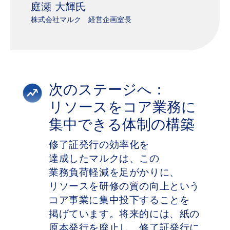
庭瀬 大輝氏
株式会社マルク 経営企画室長
次の​ステージへ​：
リソースを​コア業務に​
集中できる​体制の​構築
修了証発行の​効率化を​
達成したマルクは、​この​
業務負荷軽減を​足が​かりに、​
リソースを​研修の​質の​向上と​いう​
コア事業に​集中投下する​ことを​
掲げています。​将来的には、​紙の​
原本発行を​廃止し、​修了証発行に​