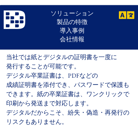
ソリューション
ソリューション
製品の特徴
信頼性の​高い​卒業証書を​紙と​
導入事例
デジタルの​両方で
会社情報
当社では​紙と​デジタルの​証明書を​一度に​
発行する​ことが​可能です。​
デジタル卒業証書は、​PDFなどの​
成績証明書を​添付でき、​パスワードで​保護も​
できます。​紙の​卒業証書は、​ワンクリックで​
印刷から​発送まで​対応します。​
デジタルだから​こそ、​紛失・偽造・再発行の​
リスクも​ありません。