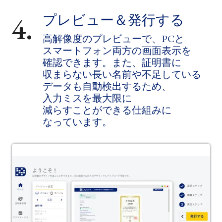
4.
プレビュー＆発行する
高解像度の​プレビューで、​PCと​
スマートフォン両方の​画面​表示を​
確認できます。​また、​証明書に​
収まらない​長い​名前や​不足している​
データも​自動検出する​ため、​
入力ミスを​最大限に​
減らすことができる​仕組みに​
なっています。