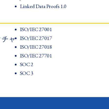
Linked Data Proofs 1.0
ISO/IEC 27001
ISO/IEC 27017
チャ​
ISO/IEC 27018
ISO/IEC 27701
SOC 2
SOC 3