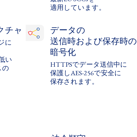
適用しています。
クチャ
データの​
送信時および保存時の
に​
暗号化
低い​
HTTPSで​データ送信中に​
の​
保護しAES-256で​安全に​
。
保存されます。