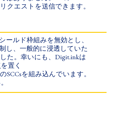
​リクエストを​送信できます。​
バシーシールド枠組みを​無効とし、​
強制し、​一般的に​浸透していた​
​幸いにも、​Digit.inkは​
を​置く​
​SCCsを​組み込んでいます。​
い。