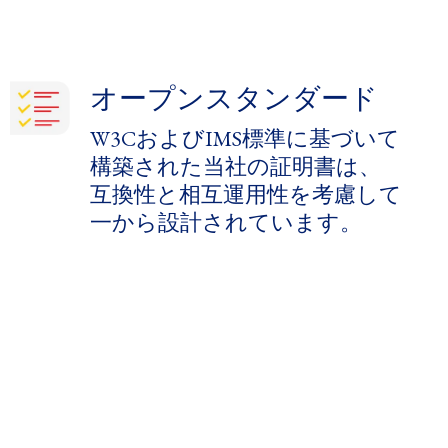
オープンスタンダード
​
W3CおよびIMS標準に​基づいて​
構築された​当社の​証明書は、​
互換性と​相互運用性を​考慮して​
一から​設計されています。