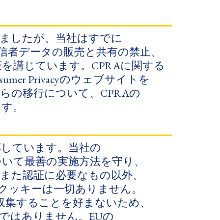
されましたが、​当社は​すでに​
信者データの​販売と​共有の​禁止、​
​講じています。​CPRAに​関する​
nsumer Privacyの​ウェブサイトを​
らの​移行に​ついて、​CPRAの​
ます。
対応しています。​当社の​
いて​最善の​実施方法を​守り、​
た​認証に​必要な​もの以外、​
​クッキーは​一切​ありません。​
報を​収集する​ことを​好まないため、​
では​ありません。​EUの​