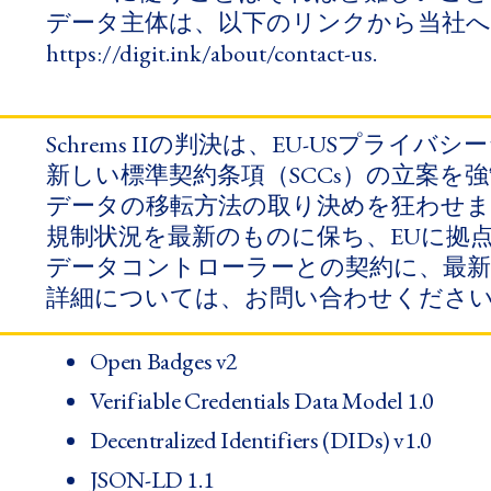
データ主体は、​以下の​リンクから​当社へ
https://digit.ink/about/contact-us.
Schrems IIの​判決は、​EU-USプライ
新しい​標準契約条項​（SCCs）の​立案を​
データの​移転方法の​取り決めを​狂わせました。
規制状況を​最新の​ものに​保ち、​EUに​拠点
データコントローラーとの​契約に、​最新の
詳細に​ついては、​お問い​合わせくださ
Open Badges v2
Verifiable Credentials Data Model 1.0
Decentralized Identifiers (DIDs) v1.0
JSON-LD 1.1