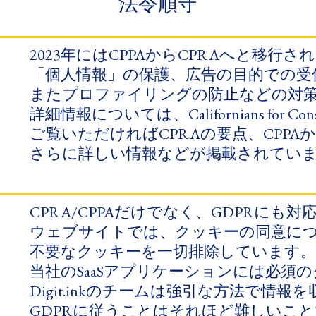
法令順守
2023年には​CPPAから​CPRAへと​移行
「個人情報」の​保護、​広告の​目的での​受
また​プロファイリングの​防止などの​対策を
詳細情報に​ついては、​Californians for Co
ご覧いただければ​CPRAの​要点、​CPPAか
さらに​詳しい​情報などが​掲載されてい
CPRA/CPPAだけでなく、​GDPRにも​
ウェブサイトでは、​クッキーの​同意に​つ
不要な​クッキーを​一切排除しています。​ま
当社の​SaaSアプリケーションには​必須の
Digit.inkの​チームは​強引な​方法で​情
GDPRに​従う​ことは​それほど​難しい​こと