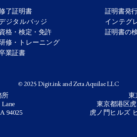
修了証明書
証明書発
デジタルバッジ
インテグ
資格・検定・免許
証明書の
研修・トレーニング
卒業証書
© 2025 Digit.ink and Zeta Aquilae LLC
務所
東
e Lane
東京都港区虎
CA 94025
虎ノ門ヒルズ 