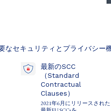
要な​セキュリティと​プライバシー
最新の​SCC​
（Standard
Contractual
Clauses）
2021年6月に​リリースされた​
最新EU SCCsを​