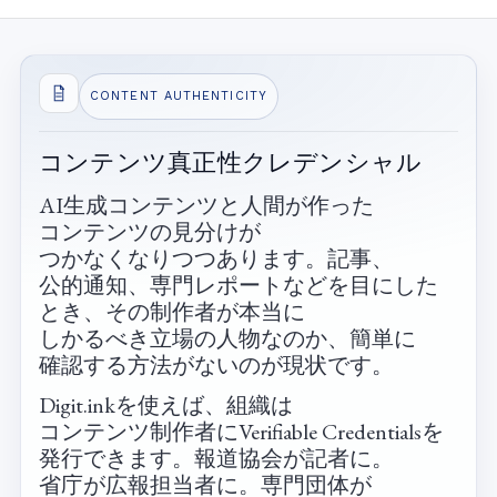
CONTENT AUTHENTICITY
コンテンツ​真正性クレデンシャル
AI生成コンテンツと​人間が​作った​
コンテンツの​見分けが​
つかなくなりつつあります。​記事、​
公的通知、​専門レポートなどを​目に​した​
とき、​その​制作者が​本当に​
しかるべき立場の​人物なのか、​簡単に​
確認する​方​法が​ないのが​現状です。
Digit.inkを​使えば、​組織は​
コンテンツ制作者に​Verifiable Credentialsを​
発行できます。​報道協会が​記者に。​
省庁が​広報担当者に。​専門団体が​