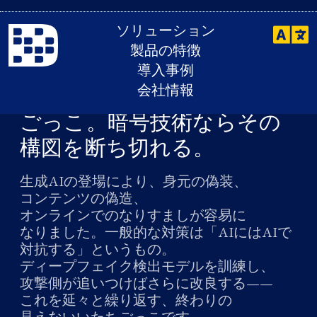
ソリューション
AI COUNTERMEASURES
製品の特徴
AIに​AIで​対抗するのは​
導入事例
終わりの​ないいたち​
会社情報
ごっこ。​暗号技術なら​その​
構図を​断ち切れる。
生成AIの​登場に​より、​身元の​偽装、​
コンテンツの​偽造、​
オンラインでのなりすましが​容易に​
なりました。​一般的な​対策は​「AIには​AIで​
対抗する」と​いう​もの。​
ディープフェイク検出モデルを​訓練し、​
攻撃側が​追いつけばさらに​改良する​——
これを​延々と​繰り返す、​終わりの​