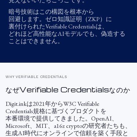
見えないいたち​ごっこです。
暗号技術は​この​構図を​根本から​
回避します。​ゼロ知識証明​（ZKP）に​
裏付けられた​Verifiable Credentialsは、​
どれほど​高性能な​AIモデルでも、​偽造する​
ことは​できません。
WHY VERIFIABLE CREDENTIALS
なぜVerifiable Credentialsなのか
Digit.inkは​2021年から​W3C Verifiable
Credentials規格に​基づく​プロダクトを​
本番環境で​提供してきました。​OpenAI、​
Microsoft、​MIT、​a16z cryptoの​研究者たちも、​
生成AI時代に​オンラインで​信頼を​築く​手段と​