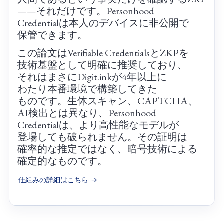
——それだけです。​Personhood
Credentialは​本人の​デバイスに​非公開で​
保管できます。
この​論文は​Verifiable Credentialsと​ZKPを​
技術基盤と​して​明確に​推奨しており、​
それは​まさに​Digit.inkが​4年以上に​
わたり本番環境で​構築してきた​
ものです。​生体スキャン、​CAPTCHA、​
AI検出とは​異なり、​Personhood
Credentialは、​より​高性能な​モデルが​
登場しても​破られません。​その​証明は​
確率的な​推定ではなく、​暗号技術に​よる​
確定的な​ものです。
仕組みの​詳細は​こちら →