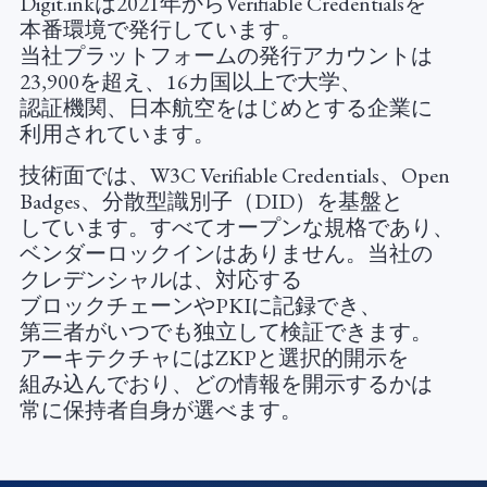
Digit.inkは​2021年から​Verifiable Credentialsを​
本番環境で​発行しています。​
当社プラットフォームの​発行アカウントは​
23,900を​超え、​16カ国以上で​大学、​
認証機関、​日本航​空を​はじめと​する​企業に​
利用されています。
技術面では、​W3C Verifiable Credentials、​Open
Badges、​分散型識別子​（DID）を​基盤と​
しています。​すべて​オープンな​規格であり、​
ベンダーロックインは​ありません。​当社の​
クレデンシャルは、​対応する​
ブロックチェーンや​PKIに​記録でき、​
第三者が​いつでも​独立して​検証できます。​
アーキテクチャには​ZKPと​選択的開示を​
組み込んで​おり、​どの​情報を​開示するかは​
常に​保持者自身が​選べます。