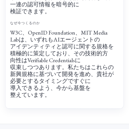
一連の​認可情報を​暗号的に​
検証できます。
な​ぜ​今つくるのか
W3C、​OpenID Foundation、​MIT Media
Labは、​いずれも​AIエージェントの​
アイデンティティと​認可に​関する​規格を​
積極的に​策定しており、​その​技術的方​
向性は​Verifiable Credentialsに​
収束しつつあります。​私たちは​これらの​
新興規格に​基づいて​開発を​進め、​貴社が​
必要と​する​タイミングですぐに​
導入できるよう、​今から​基盤を​
整えています。