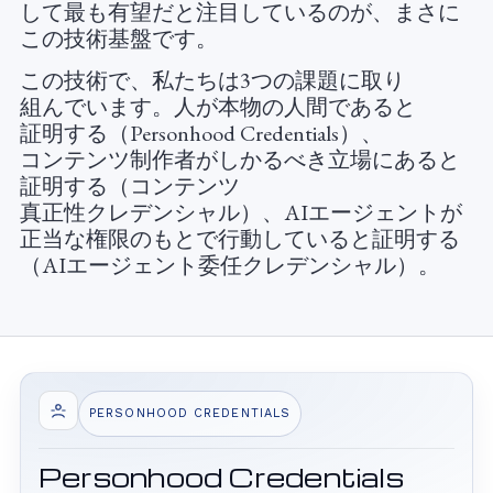
して​最も​有望だと​注目しているのが、​まさに​
この​技術基盤です。
この​技術で、​私たちは​3つの​課題に​取り​
組んでいます。​人が​本物の​人間であると​
証明する​（Personhood Credentials）、​
コンテンツ制作者が​しかるべき立場に​あると​
証明する​（コンテンツ​
真正性クレデンシャル）、​AIエージェントが​
正当な​権限のもとで​行動していると​証明する​
（AIエージェント委任クレデンシャル）。
PERSONHOOD CREDENTIALS
Personhood Credentials