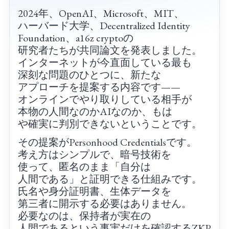
2024年、​OpenAI、​Microsoft、​MIT、​
ハーバード大学、​Decentralized Identity
Foundation、​a16z cryptoの​
研究者たちが共同論文を​発表しました。​
インターネットが​今​直面している​最も​
深刻な​問題の​ひとつに、​新たな​
アプローチを​提案する​内容です——
オンラインで​やり​取りしている​相手が​
本物の​人間なのかAIなのか、​もは​
や確実に​判別できないと​いう​ことです。
その​提案が​Personhood Credentialsです。​
考え方は​シンプルで、​暗号技術を​
使って、​匿名のまま​「自分は​
人間である」と​証明できる​仕組みです。​
氏名や​身分証明書、​生体​データを​
第三者に​開示する​必要は​ありません。​
必要なのは、​保持者が​実在の​
人間であると​いう​事実だけを​確認する​ZKP