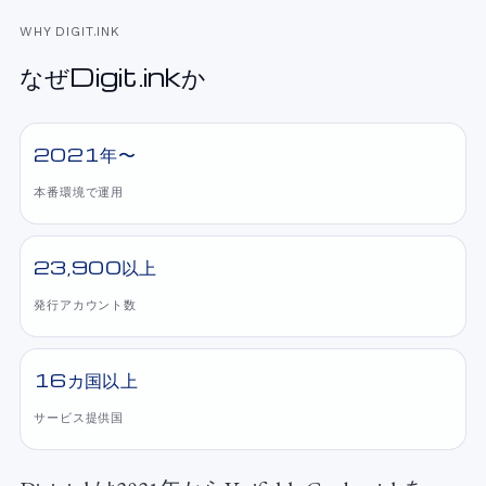
WHY DIGIT.INK
なぜDigit.inkか
2021年〜
本番環境で​運用
23,900以上
発行アカウント数
16カ国以上
サービス提供国