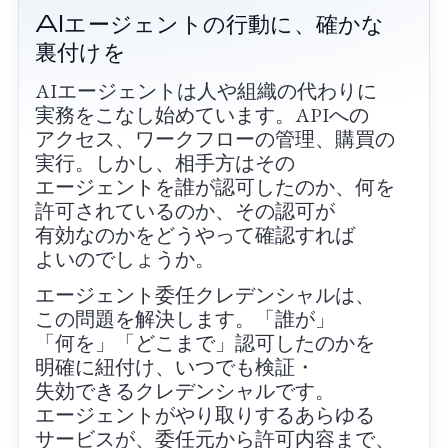
AIエージェントの​行動に、​確かな​
裏付けを
AIエージェントは​人や​組織の​代わりに​
実務を​こな​し始めています。​APIへの​
アクセス、​ワークフローの​管理、​購買の​
実行。​しかし、​相手方は​その​
エージェントを​誰が​認可したのか、​何を​
許可されているのか、​その​認可が​
有効なのかを​どうやって​確認すれば​
よいのでしょうか。
エージェント委任クレデンシャルは、​
この​問題を​解決します。​「誰が」​
「何を」​「どこまで」​認可したのかを​
明確に​紐付け、​いつでも​検証・
失効できる​クレデンシャルです。​
エージェントが​やり取りする​あらゆる​
サービスが、​委任元から​許可内容まで、​