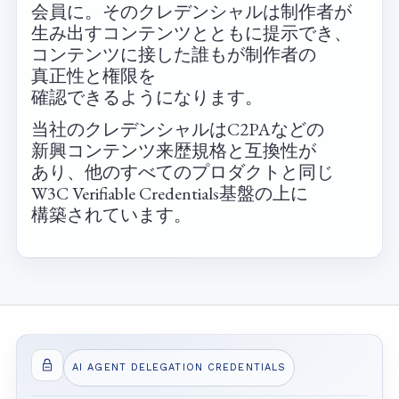
会員に。​その​クレデンシャルは​制作者が​
生み出すコンテンツとともに​提示でき、​
コンテンツに​接した​誰もが​制作者の​
真正性と​権限を​
確認できるようになります。
当社の​クレデンシャルは​C2PAなどの​
新興コンテンツ来歴規格と​互換性が​
あり、​他の​すべての​プロダクトと​同じ​
W3C Verifiable Credentials基盤の​上に​
構築されています。
AI AGENT DELEGATION CREDENTIALS